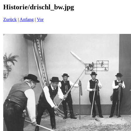
Historie/drischl_bw.jpg
Zurück
|
Anfang
|
Vor