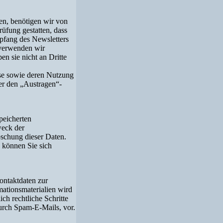
en, benötigen wir von
üfung gestatten, dass
pfang des Newsletters
 verwenden wir
en sie nicht an Dritte
sse sowie deren Nutzung
er den „Austragen“-
peicherten
eck der
öschung dieser Daten.
können Sie sich
ontaktdaten zur
ationsmaterialien wird
ch rechtliche Schritte
urch Spam-E-Mails, vor.